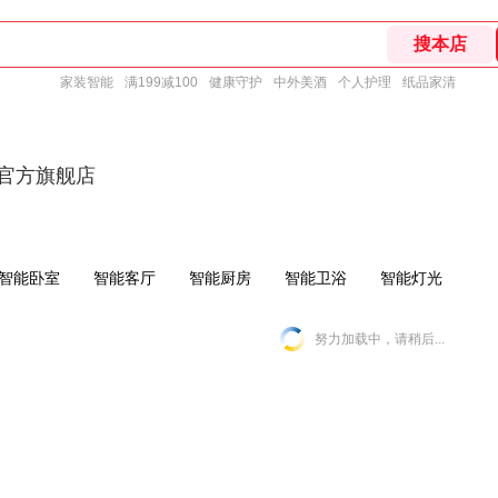
家装智能
满199减100
健康守护
中外美酒
个人护理
纸品家清
art官方旗舰店
智能卧室
智能客厅
智能厨房
智能卫浴
智能灯光
努力加载中，请稍后...